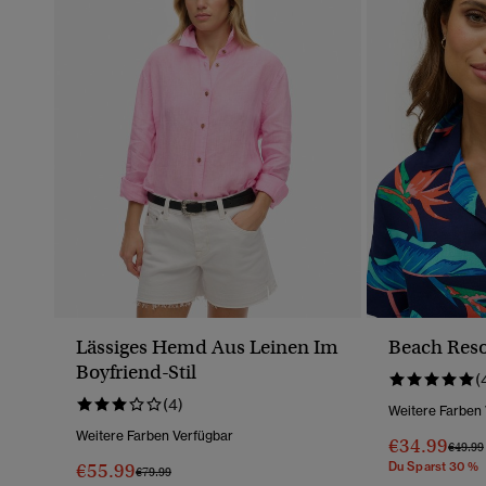
Lässiges Hemd Aus Leinen Im
Beach Res
Boyfriend-Stil
(
(4)
Weitere Farben
Weitere Farben Verfügbar
€34.99
Preis 
€49.99
€55.99
Du Sparst 30 %
Preis Wurde Reduziert Von
Bis
€79.99