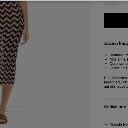
Anmerkung
Schmale Pa
Midilänge,
Durchgehen
Gewellter S
Dein nächstes 
besticht durch
auf ein neues L
Größe und
3
4
Modell:
Höh