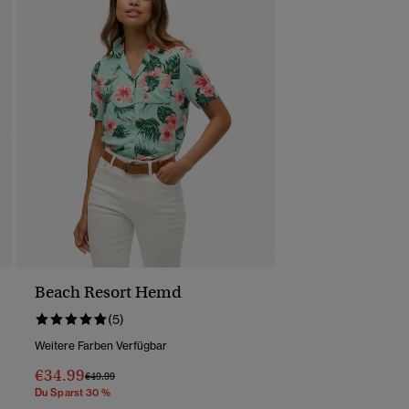
Beach Resort Hemd
(5)
Weitere Farben Verfügbar
€34.99
Preis Wurde Reduziert Von
Bis
€49.99
Du Sparst 30 %