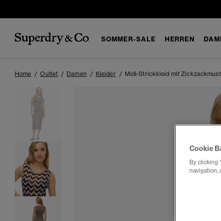
SOMMER-SALE
HERREN
DAM
Home
Outlet
Damen
Kleider
Midi-Strickkleid mit Zickzackmus
Cookie B
By clicking 
navigation, 