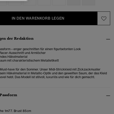
IN DEN WARENKORB LEGEN
en der Redaktion
ssform – enger geschnitten für einen figurbetonten Look
 Racer-Ausschnitt und Armlöcher
des Häkelmaterial
aum mit charakteristischem Metalletikett
Must-have für den Sommer. Unser Midi-Strickkleid mit Zickzackmuster
 sein Häkelmaterial in Metallic-Optik und den gewellten Saum, der das Kleid
evel hebt. Das Modell ist stilvoll, luxuriös und wie für dich gemacht.
 Passform
e 1m77. Brust 85cm