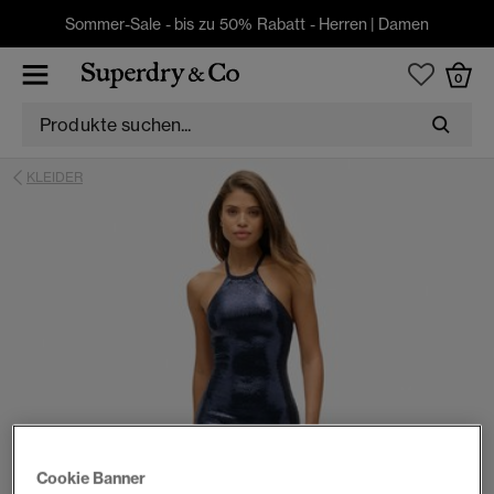
Sommer-Sale - bis zu 50% Rabatt -
Herren
|
Damen
0
KLEIDER
Cookie Banner