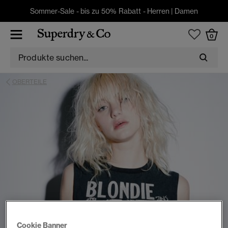
Sommer-Sale - bis zu 50% Rabatt -
Herren
|
Damen
0
OBERTEILE
Cookie Banner