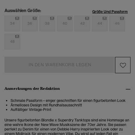
Auswählen Größe:
Größe Und Passform
34
36
38
40
42
44
46
48
IN DEN WARENKORB LEGEN
Anmerkungen der Redaktion
Schmale Passform – enger geschnitten für einen figurbetonten Look
Ärmelloses Design mit Rundhalsausschnitt
Auffälliger Vintage-Print
Unsere figurbetonten Blondie x Superdry Tanktops sind eine Hommage an
eine wahre Ikone der New Wave Musikszene der 70er Jahre. Sie passen
perfekt zu Denim für einen von Debbie Harry inspirierten Look oder zu
einem Midirock für einen modernen Vibe. Du wirst auf jeden Fall ein