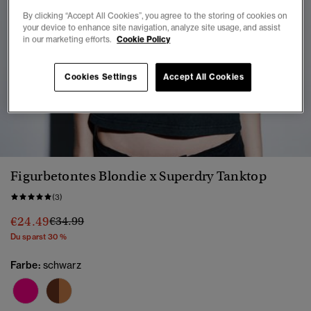
By clicking “Accept All Cookies”, you agree to the storing of cookies on
your device to enhance site navigation, analyze site usage, and assist
in our marketing efforts.
Cookie Policy
Cookies Settings
Accept All Cookies
1
2
3
4
5
6
7
8
Figurbetontes Blondie x Superdry Tanktop
(3)
Preis wurde reduziert von
bis
€24.49
€34.99
Du sparst 30 %
Farbe:
schwarz