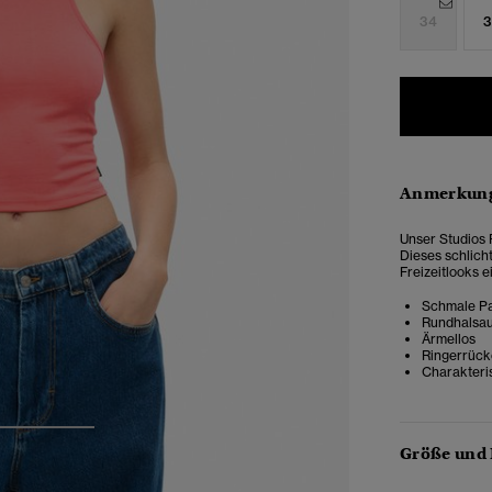
34
3
Anmerkung
Unser Studios 
Dieses schlich
Freizeitlooks e
Schmale Pa
Rundhalsau
Ärmellos
Ringerrüc
Charakteri
3
4
Größe und