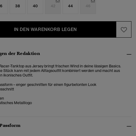
6
38
40
42
44
46
IN DEN WARENKORB LEGEN
en der Redaktion
Racer-Tanktop aus Jersey bringt frischen Wind in deine lässigen Basics.
te Stück kann mit jedem Alltagsoutfit kombiniert werden und macht aus
in ikonisches Outfit.
ssform – enger geschnitten für einen figurbetonten Look
sschnitt
ken
stisches Metalllogo
 Passform