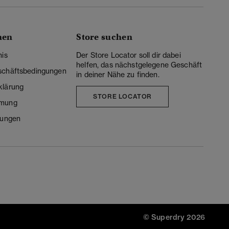
nen
Store suchen
nis
Der Store Locator soll dir dabei
helfen, das nächstgelegene Geschäft
schäftsbedingungen
in deiner Nähe zu finden.
klärung
STORE LOCATOR
mmung
lungen
© Superdry 2026