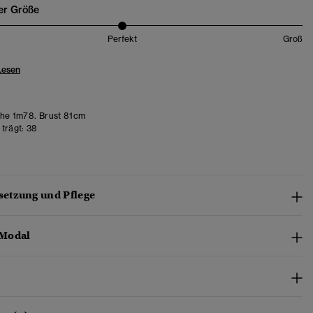
er Größe
Perfekt
Groß
Lesen
e 1m78. Brust 81cm
trägt:
38
etzung und Pflege
Modal