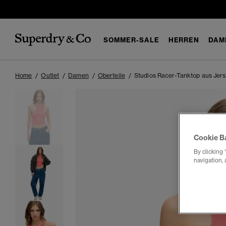
SOMMER-SALE
HERREN
DAM
Home
Outlet
Damen
Oberteile
Studios Racer-Tanktop aus Jer
Cookie B
By clicking 
navigation, 