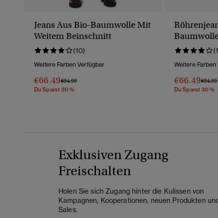
Jeans Aus Bio-Baumwolle Mit
Röhrenjean
Weitem Beinschnitt
Baumwolle
Bund
(10)
(
Weitere Farben Verfügbar
Weitere Farben
€66.49
€66.49
Preis Wurde Reduziert Von
Bis
Preis 
€94.99
€94.99
Du Sparst 30 %
Du Sparst 30 %
Exklusiven Zugang
Freischalten
Holen Sie sich Zugang hinter die Kulissen von
Kampagnen, Kooperationen, neuen Produkten un
Sales.