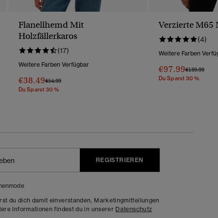
Flanellhemd Mit
Verzierte M65 
Holzfällerkaros
(4)
(17)
Weitere Farben Verfü
Weitere Farben Verfügbar
€97.99
Preis Wurde 
Bis
€139.99
€38.49
Du Sparst 30 %
Preis Wurde Reduziert Von
Bis
€54.99
Du Sparst 30 %
REGISTRIEREN
menmode
rst du dich damit einverstanden, Marketingmitteilungen
tere Informationen findest du in unserer
Datenschutz