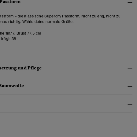
 Passform
ssform – die klassische Superdry Passform. Nicht zu eng, nicht zu
enau richtig. Wähle deine normale Größe.
e 1m77. Brust 77.5 cm
trägt:
38
etzung und Pflege
-Baumwolle