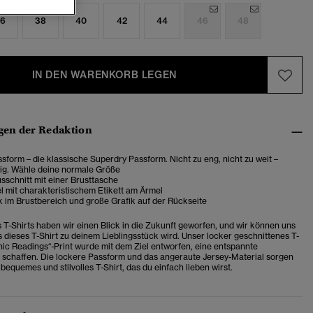
6
38
40
42
44
46
48
IN DEN WARENKORB LEGEN
en der Redaktion
sform – die klassische Superdry Passform. Nicht zu eng, nicht zu weit –
tig. Wähle deine normale Größe
sschnitt mit einer Brusttasche
l mit charakteristischem Etikett am Ärmel
 im Brustbereich und große Grafik auf der Rückseite
s T-Shirts haben wir einen Blick in die Zukunft geworfen, und wir können uns
s dieses T-Shirt zu deinem Lieblingsstück wird. Unser locker geschnittenes T-
chic Readings“-Print wurde mit dem Ziel entworfen, eine entspannte
schaffen. Die lockere Passform und das angeraute Jersey-Material sorgen
 bequemes und stilvolles T-Shirt, das du einfach lieben wirst.