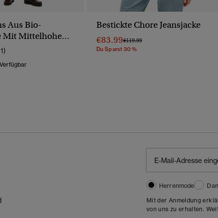
s Aus Bio-
Bestickte Chore Jeansjacke
 Mit Mittelhohem
€83.99
Preis Wurde Reduziert Von
Bis
€119.99
Du Sparst 30 %
11)
 Verfügbar
Wurde Reduziert Von
Bis
Herrenmode
Da
d
Mit der Anmeldung erklä
von uns zu erhalten. Wei