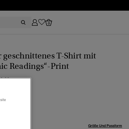
0
 geschnittenes T-Shirt mit
ic Readings“-Print
eis wurde reduziert von
bis
39.99
fergrau
site
Ausgewählt
röße:
Größe Und Passform