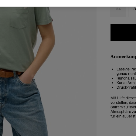
34
3
Anmerkung
Lässige Pas
genau rich
Rundhalsau
Kurze Ärme
Druckgrafik
Mit Hilfe diese
vorstellen, das
Shirt mit „Psy
Atmosphäre zu 
für ein äußerst
3
4