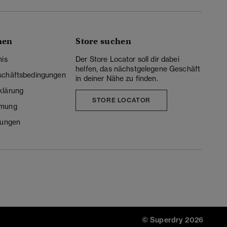
nen
Store suchen
nis
Der Store Locator soll dir dabei
helfen, das nächstgelegene Geschäft
schäftsbedingungen
in deiner Nähe zu finden.
klärung
STORE LOCATOR
mmung
lungen
© Superdry 2026