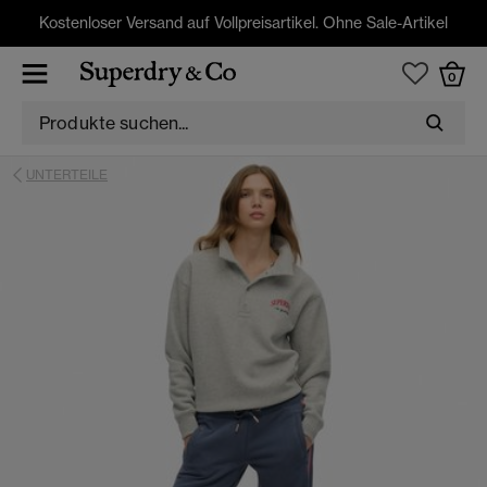
Kostenloser Versand auf Vollpreisartikel. Ohne Sale-Artikel
0
UNTERTEILE