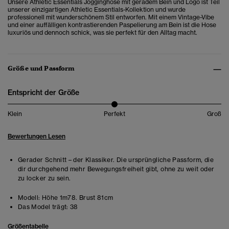
Unsere Athletic Essentials Jogginghose mit geradem Bein und Logo ist Teil
unserer einzigartigen Athletic Essentials-Kollektion und wurde
professionell mit wunderschönem Stil entworfen. Mit einem Vintage-Vibe
und einer auffälligen kontrastierenden Paspelierung am Bein ist die Hose
luxuriös und dennoch schick, was sie perfekt für den Alltag macht.
Größe und Passform
Entspricht der Größe
Klein
Perfekt
Groß
Bewertungen Lesen
Gerader Schnitt – der Klassiker. Die ursprüngliche Passform, die
dir durchgehend mehr Bewegungsfreiheit gibt, ohne zu weit oder
zu locker zu sein.
Modell:
Höhe 1m78. Brust 81cm
Das Model trägt:
38
Größentabelle