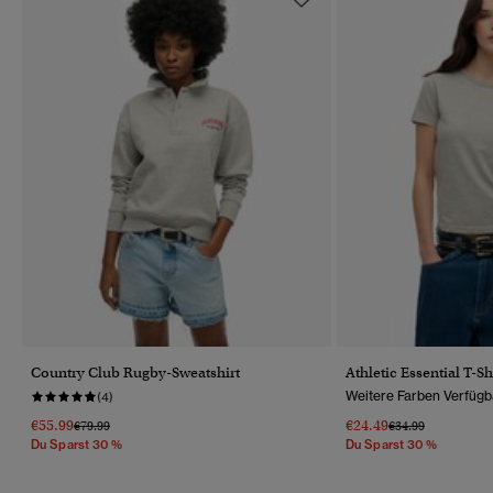
Country Club Rugby-Sweatshirt
Athletic Essential T-S
Weitere Farben Verfügb
(4)
€55.99
€24.49
Preis Wurde Reduziert Von
Bis
Preis Wurde Reduz
Bis
€79.99
€34.99
Du Sparst 30 %
Du Sparst 30 %