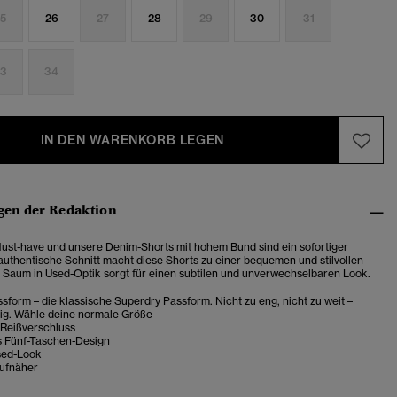
5
26
27
28
29
30
31
3
34
IN DEN WARENKORB LEGEN
en der Redaktion
Must-have und unsere Denim-Shorts mit hohem Bund sind ein sofortiger
 authentische Schnitt macht diese Shorts zu einer bequemen und stilvollen
 Saum in Used-Optik sorgt für einen subtilen und unverwechselbaren Look.
sform – die klassische Superdry Passform. Nicht zu eng, nicht zu weit –
tig. Wähle deine normale Größe
 Reißverschluss
s Fünf-Taschen-Design
sed-Look
ufnäher