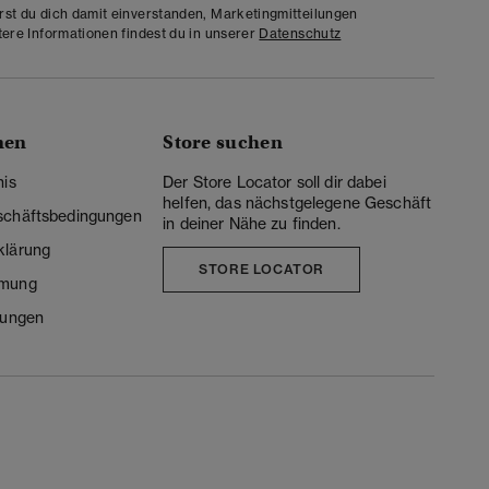
rst du dich damit einverstanden, Marketingmitteilungen
tere Informationen findest du in unserer
Datenschutz
nen
Store suchen
nis
Der Store Locator soll dir dabei
helfen, das nächstgelegene Geschäft
schäftsbedingungen
in deiner Nähe zu finden.
klärung
STORE LOCATOR
mmung
lungen