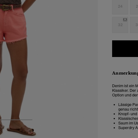
24
2
32
3
Anmerkung
Denim ist ein 
Klassiker. Der
Option und der
Lässige Pas
genau rich
Knopf- und
Klassische
3
4
5
Saum im U
Superdry A