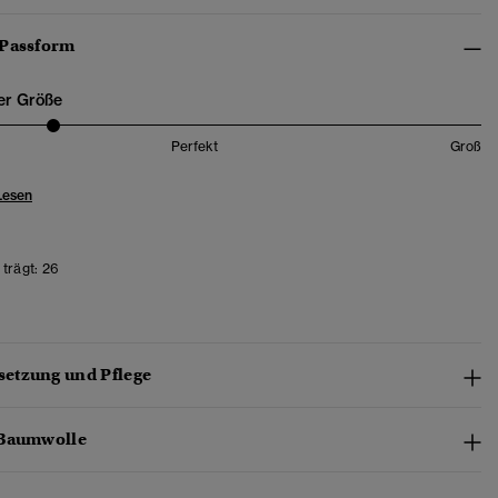
 Passform
er Größe
Perfekt
Groß
Lesen
trägt:
26
etzung und Pflege
-Baumwolle