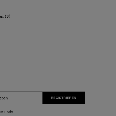
n (3)
REGISTRIEREN
menmode