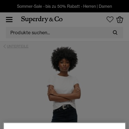
Sommer-Sale - bis zu 50% Rabatt -
Herren
|
Damen
0
UNTERTEILE