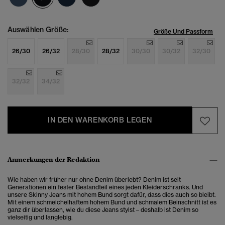
Auswählen Größe:
Größe Und Passform
26/30
26/32
28/30
28/32
30/30
30/32
32/30
32/32
34/32
IN DEN WARENKORB LEGEN
Anmerkungen der Redaktion
Wie haben wir früher nur ohne Denim überlebt? Denim ist seit
Generationen ein fester Bestandteil eines jeden Kleiderschranks. Und
unsere Skinny Jeans mit hohem Bund sorgt dafür, dass dies auch so bleibt.
Mit einem schmeichelhaftem hohem Bund und schmalem Beinschnitt ist es
ganz dir überlassen, wie du diese Jeans stylst – deshalb ist Denim so
vielseitig und langlebig.