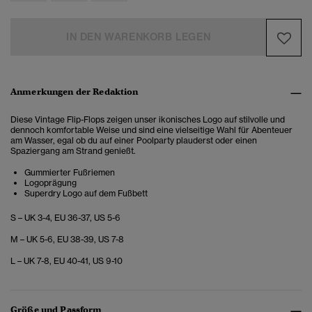
IN DEN WARENKORB LEGEN
Anmerkungen der Redaktion
Diese Vintage Flip-Flops zeigen unser ikonisches Logo auf stilvolle und
dennoch komfortable Weise und sind eine vielseitige Wahl für Abenteuer
am Wasser, egal ob du auf einer Poolparty plauderst oder einen
Spaziergang am Strand genießt.
Gummierter Fußriemen
Logoprägung
Superdry Logo auf dem Fußbett
S – UK 3-4, EU 36-37, US 5-6
M – UK 5-6, EU 38-39, US 7-8
L – UK 7-8, EU 40-41, US 9-10
Größe und Passform