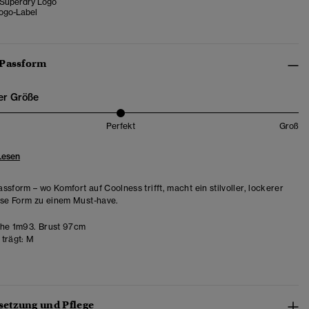
 Superdry Logo
ogo-Label
 Passform
er Größe
Perfekt
Groß
Lesen
ssform – wo Komfort auf Coolness trifft, macht ein stilvoller, lockerer
ese Form zu einem Must-have.
he 1m93. Brust 97cm
trägt:
M
etzung und Pflege