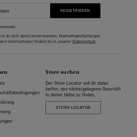
REGISTRIEREN
menmode
rst du dich damit einverstanden, Marketingmitteilungen
tere Informationen findest du in unserer
Datenschutz
nen
Store suchen
nis
Der Store Locator soll dir dabei
helfen, das nächstgelegene Geschäft
schäftsbedingungen
in deiner Nähe zu finden.
klärung
STORE LOCATOR
mmung
lungen