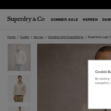
SOMMER-SALE
HERREN
DAM
Home
Outlet
Herren
Hoodies Und Sweatshirts
Essential Logo 
Cookie B
By clicking 
navigation, 