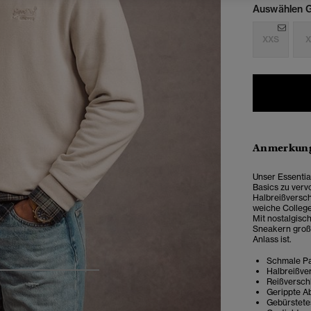
Auswählen G
XXS
X
Anmerkung
Unser Essentia
Basics zu verv
Halbreißversch
weiche College
Mit nostalgisc
Sneakern großa
Anlass ist.
Schmale Pas
Halbreißve
4
5
6
7
Reißversch
Gerippte A
Gebürstete