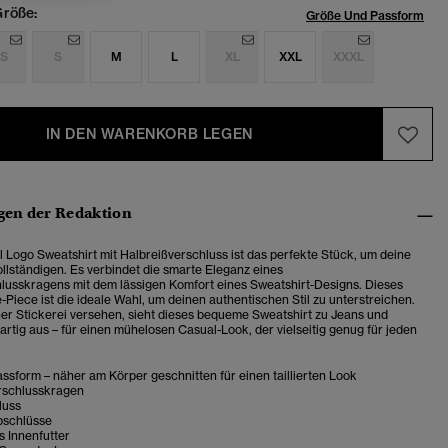
röße:
Größe Und Passform
S
S
M
L
XL
XXL
XXXL
IN DEN WARENKORB LEGEN
en der Redaktion
l Logo Sweatshirt mit Halbreißverschluss ist das perfekte Stück, um deine
ollständigen.
Es verbindet die smarte Eleganz eines
lusskragens mit dem lässigen Komfort eines Sweatshirt-Designs. Dieses
-Piece ist die ideale Wahl, um deinen authentischen Stil zu unterstreichen.
her Stickerei versehen, sieht dieses bequeme Sweatshirt zu Jeans und
rtig aus – für einen mühelosen Casual-Look, der vielseitig genug für jeden
sform – näher am Körper geschnitten für einen taillierten Look
rschlusskragen
luss
bschlüsse
s Innenfutter