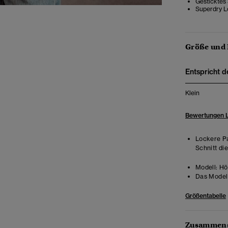
Gesticktes
Superdry L
Größe und
Entspricht d
Klein
Bewertungen 
Lockere Pa
Schnitt di
Modell:
Hö
Das Model 
Größentabelle
Zusammens