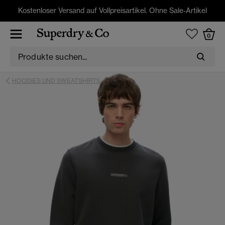
Kostenloser Versand auf Vollpreisartikel. Ohne Sale-Artikel
0
HOODIES UND SWEATSHIRTS