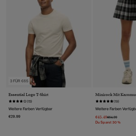
3 FÜR €65
Essential Logo T-Shirt
Minirock Mit Karomus
(15)
(19)
Weitere Farben Verfügbar
Weitere Farben Verfügb
€29.99
€45.49
Preis Wurde Reduz
Bis
€64.99
Du Sparst 30 %