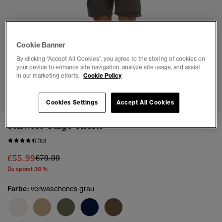
Cookie Banner
By clicking “Accept All Cookies”, you agree to the storing of cookies on
your device to enhance site navigation, analyze site usage, and assist
in our marketing efforts.
Cookie Policy
1
2
3
4
5
6
Cookies Settings
Accept All Cookies
Schwere Cargo-Shorts
(10)
Preis wurde reduziert von
bis
€55.99
€79.99
Du sparst 30 %
Farbe:
verwaschenes grau