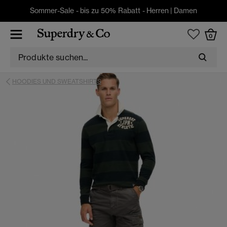
Sommer-Sale - bis zu 50% Rabatt -
Herren
|
Damen
0
HOODIES UND SWEATSHIRTS