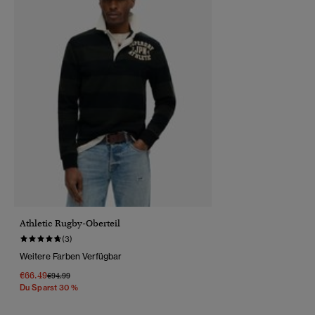
Athletic Rugby-Oberteil
(3)
Weitere Farben Verfügbar
€66.49
Preis Wurde Reduziert Von
Bis
€94.99
Du Sparst 30 %