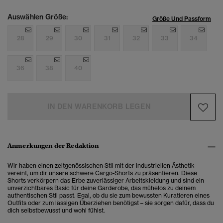
Auswählen Größe:
Größe Und Passform
28
29
30
31
32
33
34
36
38
40
IN DEN WARENKORB LEGEN
Anmerkungen der Redaktion
Wir haben einen zeitgenössischen Stil mit der industriellen Ästhetik
vereint, um dir unsere schwere Cargo-Shorts zu präsentieren. Diese
Shorts verkörpern das Erbe zuverlässiger Arbeitskleidung und sind ein
unverzichtbares Basic für deine Garderobe, das mühelos zu deinem
authentischen Stil passt. Egal, ob du sie zum bewussten Kuratieren eines
Outfits oder zum lässigen Überziehen benötigst – sie sorgen dafür, dass du
dich selbstbewusst und wohl fühlst.