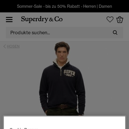
Sommer-Sale - bis zu 50% Rabatt -
Herren
|
Damen
0
HOSEN