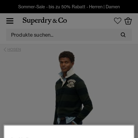
Sommer-Sale - bis zu 50% Rabatt -
Herren
|
Damen
0
HOSEN