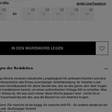
röße:
Größe Und Passform
9
30
31
32
33
34
36
IN DEN WARENKORB LEGEN
en der Redaktion
o-Shorts vereinen industrielle Langlebigkeit mit zeitlosem Komfort und sind
nterpretation des Erbes zuverlässiger Arbeitskleidung. Ihr Arbeiter-Look
inem Grundbaustein für deine Garderobe, den du das ganze Jahr über tragen
 kombinieren kannst, um einen authentischen Vintage-Stil zu schaffen. Was
Anlass ist, mit was auch immer diese Shorts gepaart sind - nichts ist so
rtrauenswürdig wie das, was die Bauherren von Amerika trugen.
orm. Für manche ist sie baggy, für manche Anti-Fit – für andere wiederum ein
ook. Großzügiger Schnitt.