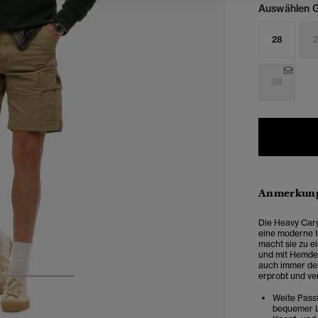
Auswählen G
28
2
38
Anmerkung
Die Heavy Carg
eine moderne I
macht sie zu e
und mit Hemden
auch immer der 
erprobt und ve
3
4
5
Weite Passf
bequemer L