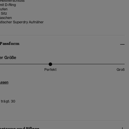
 Reißverschluss
mit D-Ring
aufen
 Sitz
Taschen
stischer Superdry Aufnäher
 Passform
er Größe
Perfekt
Groß
Lesen
trägt:
30
etzung und Pflege