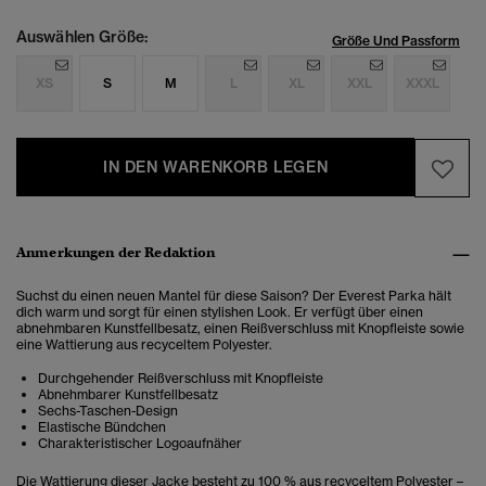
Auswählen Größe:
Größe Und Passform
XS
S
M
L
XL
XXL
XXXL
IN DEN WARENKORB LEGEN
Anmerkungen der Redaktion
Suchst du einen neuen Mantel für diese Saison? Der Everest Parka hält
dich warm und sorgt für einen stylishen Look. Er verfügt über einen
abnehmbaren Kunstfellbesatz, einen Reißverschluss mit Knopfleiste sowie
eine Wattierung aus recyceltem Polyester.
Durchgehender Reißverschluss mit Knopfleiste
Abnehmbarer Kunstfellbesatz
Sechs-Taschen-Design
Elastische Bündchen
Charakteristischer Logoaufnäher
Die Wattierung dieser Jacke besteht zu 100 % aus recyceltem Polyester –