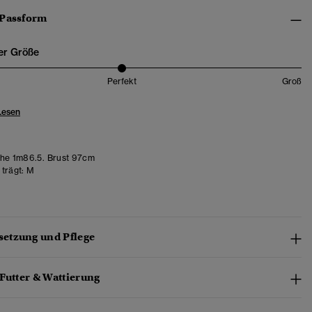
 Passform
er Größe
Perfekt
Groß
Lesen
e 1m86.5. Brust 97cm
trägt:
M
etzung und Pflege
Futter & Wattierung