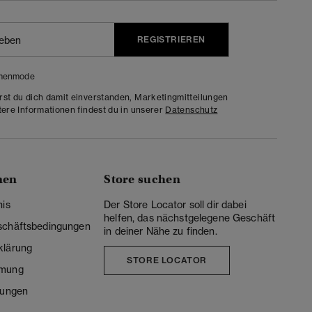
REGISTRIEREN
menmode
rst du dich damit einverstanden, Marketingmitteilungen
tere Informationen findest du in unserer
Datenschutz
nen
Store suchen
nis
Der Store Locator soll dir dabei
helfen, das nächstgelegene Geschäft
schäftsbedingungen
in deiner Nähe zu finden.
klärung
STORE LOCATOR
mmung
lungen