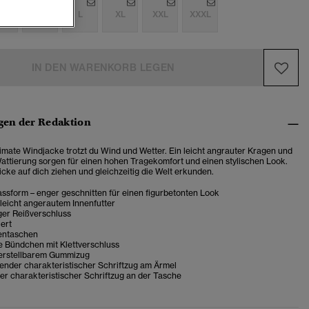
S
M
L
XL
XXL
XXXL
IN DEN WARENKORB LEGEN
en der Redaktion
timate Windjacke trotzt du Wind und Wetter. Ein leicht angrauter Kragen und
attierung sorgen für einen hohen Tragekomfort und einen stylischen Look.
licke auf dich ziehen und gleichzeitig die Welt erkunden.
ssform – enger geschnitten für einen figurbetonten Look
leicht angerautem Innenfutter
ger Reißverschluss
iert
entaschen
e Bündchen mit Klettverschluss
erstellbarem Gummizug
ender charakteristischer Schriftzug am Ärmel
er charakteristischer Schriftzug an der Tasche