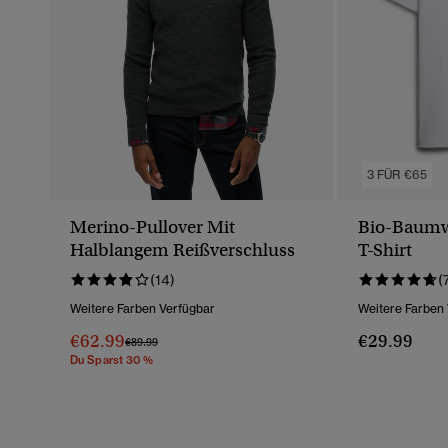
3 FÜR €65
Merino-Pullover Mit
Bio-Baumwo
Halblangem Reißverschluss
T-Shirt
(14)
(
Weitere Farben Verfügbar
Weitere Farben
€62.99
€29.99
Preis Wurde Reduziert Von
Bis
€89.99
Du Sparst 30 %