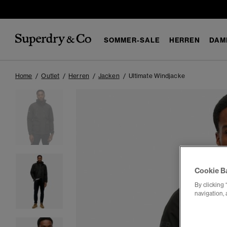
SOMMER-SALE
HERREN
DAM
Home
Outlet
Herren
Jacken
Ultimate Windjacke
Cookie B
By clicking 
navigation, 