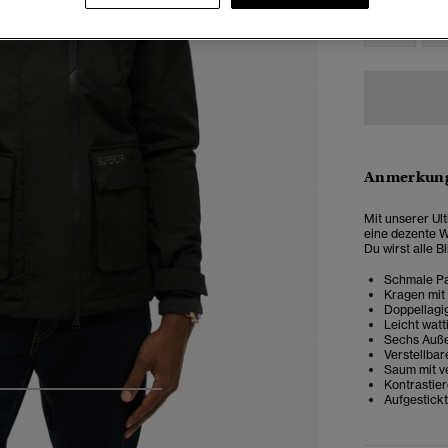
XS
Anmerkung
Mit unserer Ul
eine dezente W
Du wirst alle B
Schmale Pa
Kragen mit 
Doppellagi
Leicht watt
Sechs Auß
Verstellbar
Saum mit v
Kontrastier
5
6
7
8
Aufgestickt