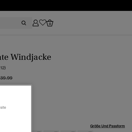
0
ate Windjacke
(12)
eis wurde reduziert von
bis
139.99
arz
site
röße:
Größe Und Passform