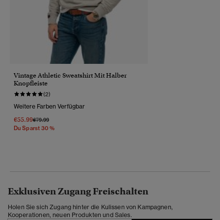
Vintage Athletic Sweatshirt Mit Halber
Knopfleiste
(2)
Weitere Farben Verfügbar
€55.99
Preis Wurde Reduziert Von
Bis
€79.99
Du Sparst 30 %
Exklusiven Zugang Freischalten
Holen Sie sich Zugang hinter die Kulissen von Kampagnen,
Kooperationen, neuen Produkten und Sales.