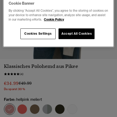
Cookie Banner
By clicking “Accept All Cookies”, you agree to the storing of cookies on
your device to enhance site navigation, analyze site usage, and assist
in our marketing efforts.
Cookie Policy
Cookies Settings
Accept All Cookies
1
2
3
4
5
6
7
Klassisches Polohemd aus Pikee
(4)
Preis wurde reduziert von
bis
€34.99
€49.99
Du sparst 30 %
Farbe:
hellpink meliert
Ausgewählt