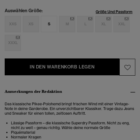
Auswählen Größe:
Größe Und Passform
XXS
XS
S
M
L
XL
XXL
XXXL
IN DEN WARENKORB LEGEN
Anmerkungen der Redaktion
Das klassische Pikee-Polohemd bringt frischen Wind mit einer Vintage-
Note in deine Garderobe. Ein unverzichtbarer Klassiker. Trage dazu Jeans
und Sneaker für einen tollen, zeitlosen Auftritt.
Lässige Passform – die klassische Superdry Passform. Nicht zu eng,
nicht zu weit – genau richtig. Wähle deine normale Größe
Piquématerial
Normaler Kragen