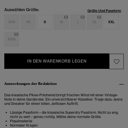
Auswählen Größe:
Größe Und Passform
XXS
XS
S
M
L
XL
XXL
XXXL
IN DEN WARENKORB LEGEN
Anmerkungen der Redaktion
Das klassische Pikee-Polohemd bringt frischen Wind mit einer Vintage-
Note in deine Garderobe. Ein unverzichtbarer Klassiker. Trage dazu Jeans
und Sneaker für einen tollen, zeitlosen Auftritt.
Lässige Passform – die klassische Superdry Passform. Nicht zu eng,
nicht zu weit – genau richtig. Wähle deine normale Größe
Piquématerial
Normaler Kragen