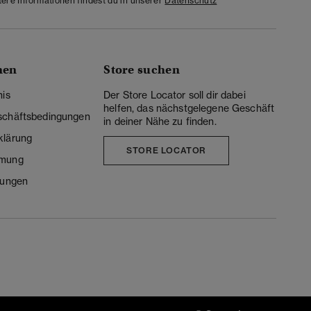
tere Informationen findest du in unserer
Datenschutz
nen
Store suchen
nis
Der Store Locator soll dir dabei
helfen, das nächstgelegene Geschäft
schäftsbedingungen
in deiner Nähe zu finden.
klärung
STORE LOCATOR
mmung
lungen