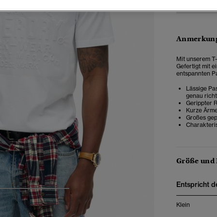
Anmerkung
Mit unserem T-S
Gefertigt mit e
entspannten Pa
Lässige Pas
genau rich
Gerippter 
Kurze Ärme
Großes gep
Charakteri
Größe und
Entspricht d
4
5
6
7
Klein