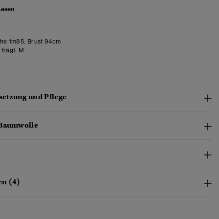
Lesen
he 1m85. Brust 94cm
trägt:
M
etzung und Pflege
-Baumwolle
n (4)