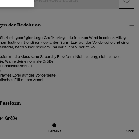
IN DEN WARENKORB LEGEN
en der Redaktion
hirt mit geprägter Logo-Grafik bringst du frischen Wind in deinen Alltag.
inem lustigen, trendigen geprägten Schriftzug auf der Vorderseite und einer
ssform, ist es super bequem und vor allem super stilvoll.
sform – die klassische Superdry Passform. Nicht zu eng, nicht zu weit –
tig. Wähle deine normale Größe
Rundhalsausschnitt
l
rägtes Logo auf der Vorderseite
stisches Etikett am Ärmel
 Passform
er Größe
Perfekt
Groß