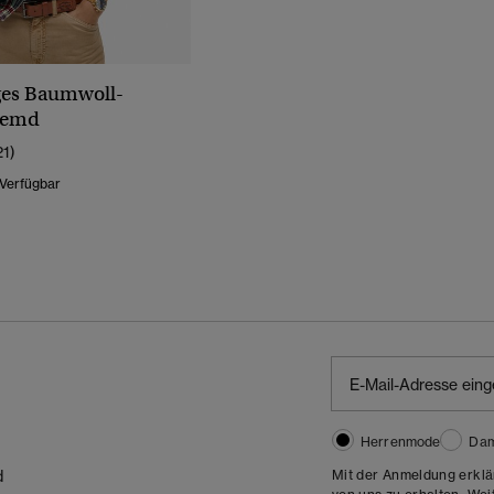
ges Baumwoll-
hemd
21)
 Verfügbar
Herrenmode
Da
Mit der Anmeldung erklä
d