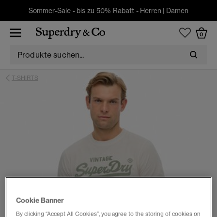
Sommer-Sale - bis zu 50% Rabatt -
Herren
|
Damen
0
T-SHIRTS
Cookie Banner
By clicking “Accept All Cookies”, you agree to the storing of cookies on