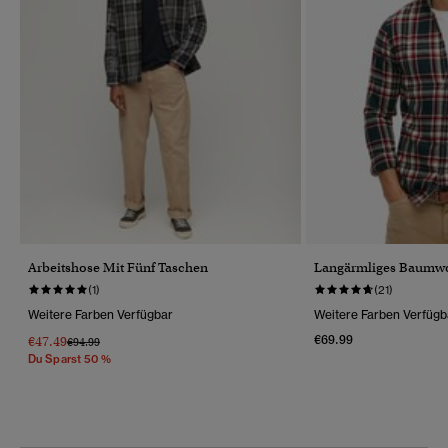
Arbeitshose Mit Fünf Taschen
Langärmliges Baumwo
(1)
(21)
Weitere Farben Verfügbar
Weitere Farben Verfügb
€69.99
€47.49
Preis Wurde Reduziert Von
Bis
€94.99
Du Sparst 50 %