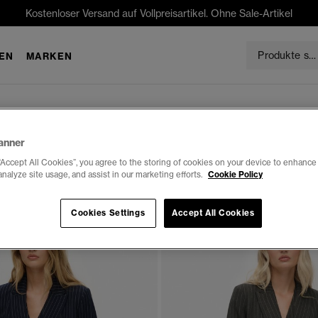
Kostenloser Versand auf Vollpreisartikel. Ohne Sale-Artikel
EN
MARKEN
anner
“Accept All Cookies”, you agree to the storing of cookies on your device to enhance 
analyze site usage, and assist in our marketing efforts.
Cookie Policy
Cookies Settings
Accept All Cookies