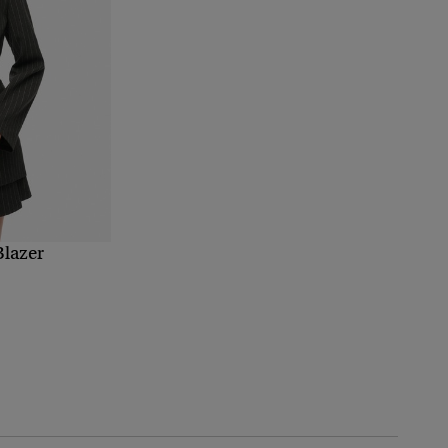
Blazer
T