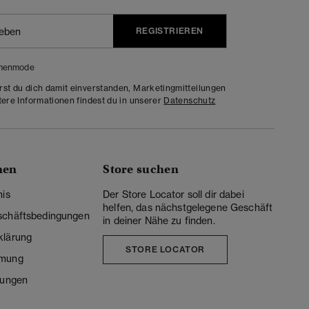
REGISTRIEREN
menmode
rst du dich damit einverstanden, Marketingmitteilungen
tere Informationen findest du in unserer
Datenschutz
nen
Store suchen
nis
Der Store Locator soll dir dabei
helfen, das nächstgelegene Geschäft
schäftsbedingungen
in deiner Nähe zu finden.
klärung
STORE LOCATOR
mmung
lungen