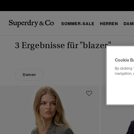
SOMMER-SALE
HERREN
DAM
3 Ergebnisse für
"blazer"
Cookie B
By clicking 
navigation, 
Damen