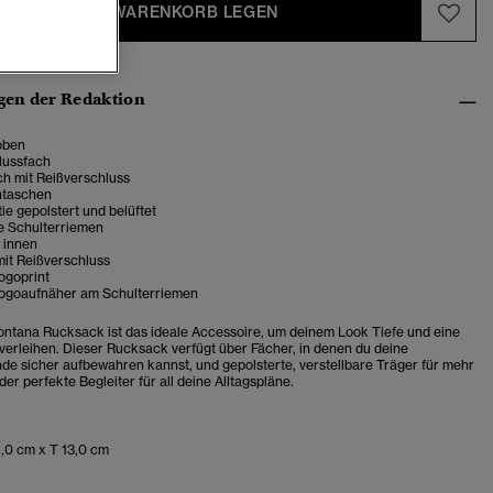
IN DEN WARENKORB LEGEN
en der Redaktion
oben
lussfach
ch mit Reißverschluss
ntaschen
e gepolstert und belüftet
re Schulterriemen
 innen
mit Reißverschluss
ogoprint
ogoaufnäher am Schulterriemen
ontana Rucksack ist das ideale Accessoire, um deinem Look Tiefe und eine
 verleihen.
Dieser Rucksack verfügt über Fächer, in denen du deine
e sicher aufbewahren kannst, und gepolsterte, verstellbare Träger für mehr
 der perfekte Begleiter für all deine Alltagspläne.
,0 cm x T 13,0 cm