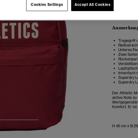
Cookies Settings
Accept All Cookies
Anmerkung
Tragegriff 
Reißversch
Unteres Fa
Zwei Seite
Rückenparti
Verstellba
Laptopfach
Innenfach 
Superdry L
Superdry L
Der Athletic M
aktive Note zu
Wertgegenständ
Komfort. Er ist
4
5
6
H 45 cm x B 29