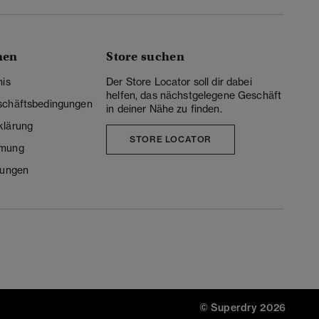
nen
Store suchen
nis
Der Store Locator soll dir dabei
helfen, das nächstgelegene Geschäft
schäftsbedingungen
in deiner Nähe zu finden.
klärung
STORE LOCATOR
mmung
lungen
© Superdry 2026