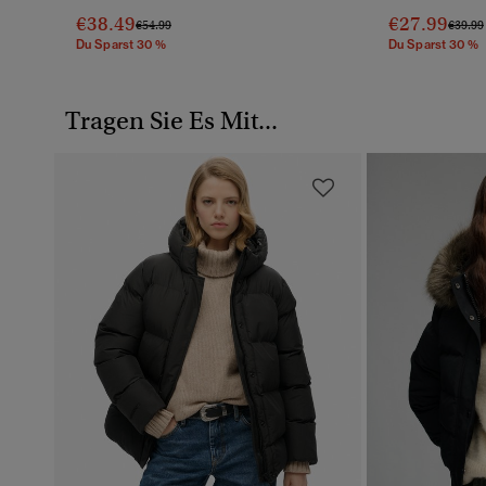
€38.49
€27.99
Preis Wurde Reduziert Von
Bis
Preis 
€54.99
€39.99
Du Sparst 30 %
Du Sparst 30 %
Tragen Sie Es Mit...