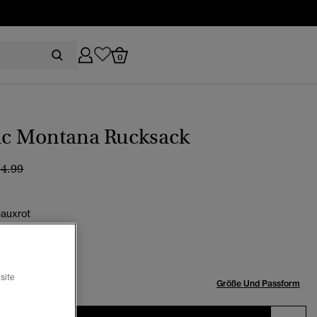
0
tic Montana Rucksack
eis wurde reduziert von
bis
54.99
auxrot
Ausgewählt
site
röße:
Größe Und Passform