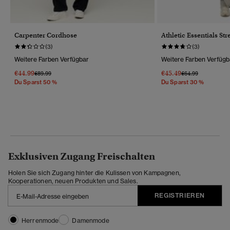
Carpenter Cordhose
Athletic Essentials St
(3)
(3)
Weitere Farben Verfügbar
Weitere Farben Verfügb
€44.99
€45.49
Preis Wurde Reduziert Von
Bis
Preis Wurde Reduz
Bis
€89.99
€64.99
Du Sparst 50 %
Du Sparst 30 %
Exklusiven Zugang Freischalten
Holen Sie sich Zugang hinter die Kulissen von Kampagnen,
Kooperationen, neuen Produkten und Sales.
REGISTRIEREN
Herrenmode
Damenmode