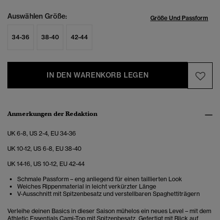
Auswählen Größe:
Größe Und Passform
34-36
38-40
42-44
IN DEN WARENKORB LEGEN
Anmerkungen der Redaktion
UK 6-8, US 2-4, EU 34-36
UK 10-12, US 6-8, EU 38-40
UK 14-16, US 10-12, EU 42-44
Schmale Passform – eng anliegend für einen taillierten Look
Weiches Rippenmaterial in leicht verkürzter Länge
V-Ausschnitt mit Spitzenbesatz und verstellbaren Spaghettiträgern
Verleihe deinen Basics in dieser Saison mühelos ein neues Level – mit dem
Athletic Essentials Cami-Top mit Spitzenbesatz. Gefertigt mit Blick auf