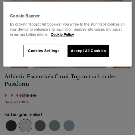
Cookie Banner
By clicking “Accept All Cookies”, you agree to the storing of cookies on
your device to enhance site navigation, analyze site usage, and assist
in our marketing efforts.
Cookie Policy
1
2
3
4
Cookies Settings
Accept All Cookies
Athletic Essentials Cami-Top mit schmaler
Passform
Preis wurde reduziert von
bis
€18.89
€26.99
Du sparst 30 %
Farbe:
grau meliert
Ausgewählt