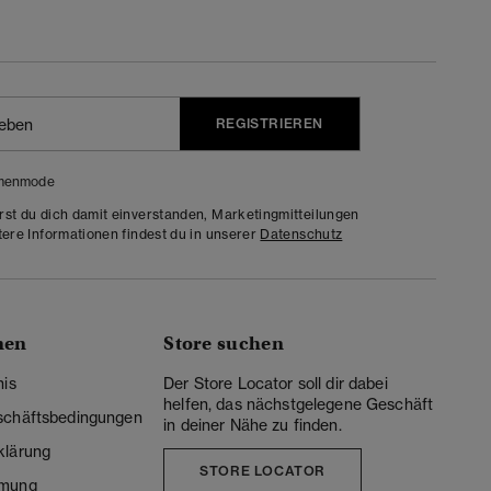
REGISTRIEREN
menmode
rst du dich damit einverstanden, Marketingmitteilungen
tere Informationen findest du in unserer
Datenschutz
nen
Store suchen
nis
Der Store Locator soll dir dabei
helfen, das nächstgelegene Geschäft
schäftsbedingungen
in deiner Nähe zu finden.
klärung
STORE LOCATOR
mmung