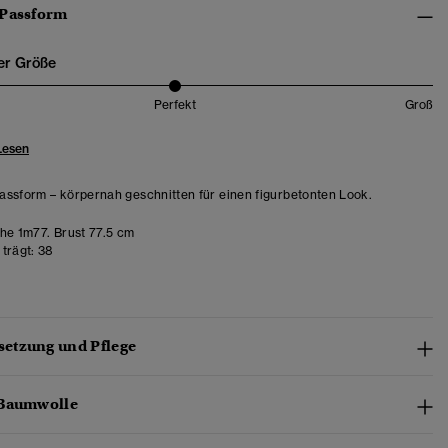
 Passform
er Größe
Perfekt
Groß
Lesen
ssform – körpernah geschnitten für einen figurbetonten Look.
e 1m77. Brust 77.5 cm
trägt:
38
etzung und Pflege
-Baumwolle