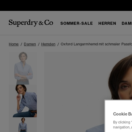
SOMMER-SALE
HERREN
DAM
Home
Damen
Hemden
Oxford Langarmhemd mit schmaler Passf
Cookie B
By clicking 
navigation, 