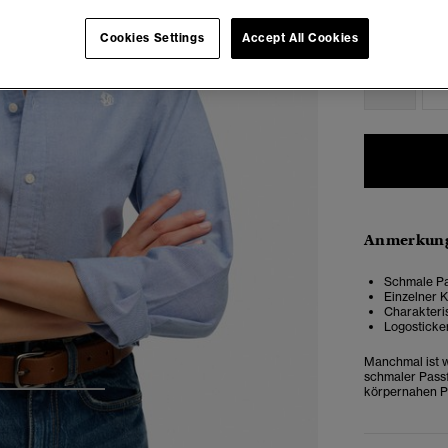
Cookies Settings
Accept All Cookies
Auswählen G
34
3
Anmerkung
Schmale Pa
Einzelner 
Charakteri
Logosticker
Manchmal ist 
schmaler Passf
körpernahen Pa
3
4
5