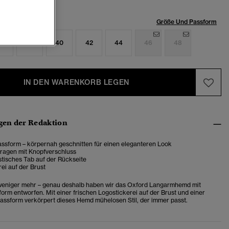
röße:
Größe Und Passform
6
38
40
42
44
46
48
IN DEN WARENKORB LEGEN
en der Redaktion
ssform – körpernah geschnitten für einen eleganteren Look
Kragen mit Knopfverschluss
stisches Tab auf der Rückseite
ei auf der Brust
weniger mehr – genau deshalb haben wir das Oxford Langarmhemd mit
orm entworfen. Mit einer frischen Logostickerei auf der Brust und einer
ssform verkörpert dieses Hemd mühelosen Stil, der immer passt.