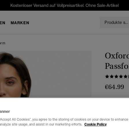
Kostenloser Versand auf Vollpreisartikel. Ohne Sale-Artikel
EN
MARKEN
orm
Oxfor
Passf
€64.99
Farbe:
azurb
anner
“Accept All Cookies”, you agree to the storing of cookies on your device to enhance 
analyze site usage, and assist in our marketing efforts.
Cookie Policy