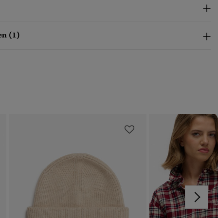
n (1)