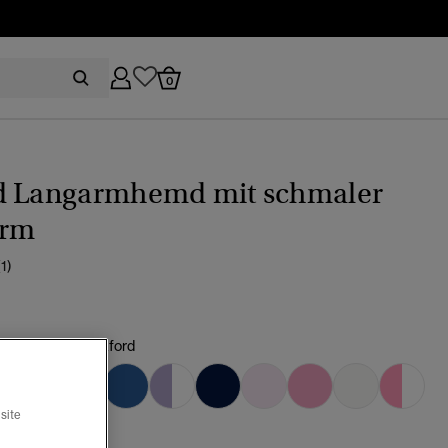
0
d Langarmhemd mit schmaler
orm
(1)
lau chambray oxford
Ausgewählt
site