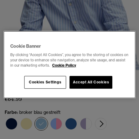
Cookie Banner
1
2
3
4
5
6
7
By clicking “Accept All Cookies”, you agree to the storing of cookies on
your device to enhance site navigation, analyze site usage, and assist
in our marketing efforts.
Cookie Policy
Oxford Langarmhemd mit schmaler Passform
Cookies Settings
Accept All Cookies
(2)
€64.99
Farbe:
broker blau gestreift
Ausgewählt