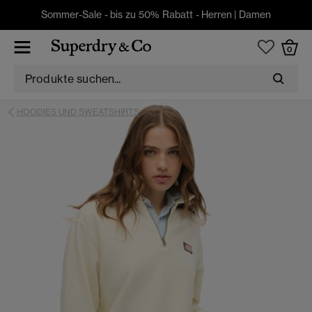
Sommer-Sale - bis zu 50% Rabatt -
Herren
|
Damen
0
HOODIES UND SWEATSHIRTS