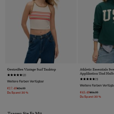
Gestreiftes Vintage Surf Tanktop
Athletic Essentials Sw
Applikation Und Halb
(2)
(1)
Weitere Farben Verfügbar
Weitere Farben Verfügb
€17.49
Preis Wurde Reduziert Von
Bis
€24.99
€45.49
Preis Wurde Reduz
Bis
€64.99
Du Sparst 30 %
Du Sparst 30 %
Tragen Sie Es Mit...