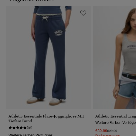
Athletic Essentials Flare-Jogginghose Mit
Athletic Essential Tr
Tiefem Bund
Weitere Farben Verfügb
(16)
€20.99
Preis Wurde Reduz
Bis
€29.99
Weitere Farben Verfügbar
Du Sparst 30 %