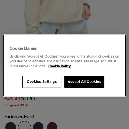
Cookie Banner
1
2
3
4
By clicking “Accept All Cookies”, you agree to the storing of cookies on
your device to enhance site navigation, analyze site usage, and assist
in our marketing efforts.
Cookie Policy
Athletic Essentials Sweatshirt mit Kragen und
Reißverschluss
Cookies Settings
Accept All Cookies
(3)
Preis wurde reduziert von
bis
€45.49
€64.99
Du sparst 30 %
Farbe:
wollweiß
Ausgewählt