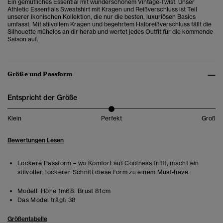
Ein gemütliches Essential mit wunderschönem Vintage-Twist. Unser
Athletic Essentials Sweatshirt mit Kragen und Reißverschluss ist Teil
unserer ikonischen Kollektion, die nur die besten, luxuriösen Basics
umfasst. Mit stilvollem Kragen und begehrtem Halbreißverschluss fällt die
Silhouette mühelos an dir herab und wertet jedes Outfit für die kommende
Saison auf.
Größe und Passform
Entspricht der Größe
Klein
Perfekt
Groß
Bewertungen Lesen
Lockere Passform – wo Komfort auf Coolness trifft, macht ein
stilvoller, lockerer Schnitt diese Form zu einem Must-have.
Modell:
Höhe 1m68. Brust 81cm
Das Model trägt:
38
Größentabelle