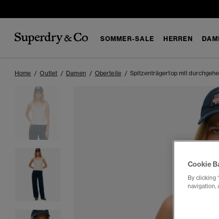
SOMMER-SALE
HERREN
DAM
Home
Outlet
Damen
Oberteile
Spitzenträgertop mit durchgehe
Cookie B
By clicking 
navigation, 