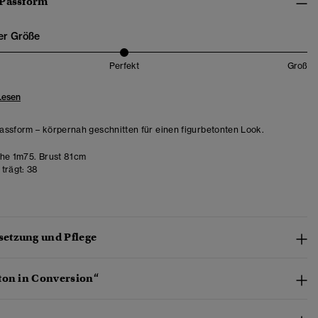
 Passform
er Größe
Perfekt
Groß
Lesen
ssform – körpernah geschnitten für einen figurbetonten Look.
e 1m75. Brust 81cm
trägt:
38
etzung und Pflege
ton in Conversion“