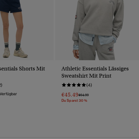
sentials Shorts Mit
Athletic Essentials Lässiges
Sweatshirt Mit Print
2)
(4)
€45.49
 Verfügbar
Preis Wurde Reduziert Von
Bis
€64.99
Du Sparst 30 %
Wurde Reduziert Von
Bis