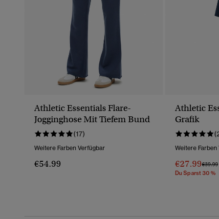
Athletic Essentials Flare-
Athletic Es
Jogginghose Mit Tiefem Bund
Grafik
(17)
(
Weitere Farben Verfügbar
Weitere Farben
€54.99
€27.99
Preis 
€39.99
Du Sparst 30 %