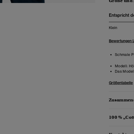
Größe und
Entspricht d
Klein
Bewertungen 
Schmale Pa
Modell:
Höh
Das Model 
Größentabelle
Zusammens
100 % „Cot