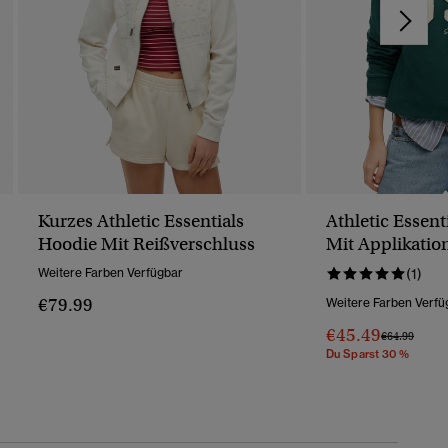
Kurzes Athletic Essentials
Athletic Essent
Hoodie Mit Reißverschluss
Mit Applikatio
Halbreißversch
Weitere Farben Verfügbar
(1)
€79.99
Weitere Farben Verfü
€45.49
Preis Wurde 
Bis
€64.99
Du Sparst 30 %