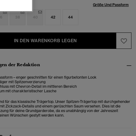
röße:
Größe Und Passform
6
38
40
42
44
IN DEN WARENKORB LEGEN
en der Redaktion
ssform – enger geschnitten für einen figurbetonten Look
äger mit Spitzenverzierung
luss mit Chevron-Detail im mittleren Bereich
m mit charakteristischer Lasche
ind für das klassische Trägertop. Unser Spitzen-Trägertop mit durchgehender
t mit Zickzack-Details und einem gerüschten Saum versehen. Dies ist die
zung für deine Grundgarderobe, da es unabhängig von der Jahreszeit
deinen Wünschen gestylt werden kann.