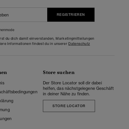
REGISTRIEREN
menmode
rst du dich damit einverstanden, Marketingmitteilungen
tere Informationen findest du in unserer
Datenschutz
nen
Store suchen
nis
Der Store Locator soll dir dabei
helfen, das nächstgelegene Geschäft
schäftsbedingungen
in deiner Nähe zu finden.
klärung
STORE LOCATOR
mmung
lungen