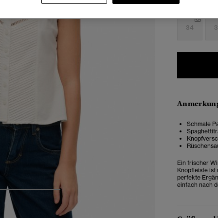
Auswählen G
34
3
Anmerkung
Schmale Pa
Spaghettitr
Knopfversch
Rüschensau
Ein frischer W
Knopfleiste is
perfekte Ergän
einfach nach 
4
5
6