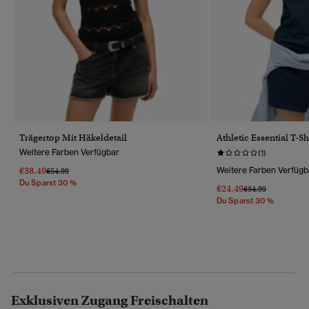
Trägertop Mit Häkeldetail
Athletic Essential T-S
Weitere Farben Verfügbar
(1)
€38.49
Weitere Farben Verfügb
Preis Wurde Reduziert Von
Bis
€54.99
Du Sparst 30 %
€24.49
Preis Wurde Reduz
Bis
€34.99
Du Sparst 30 %
Exklusiven Zugang Freischalten