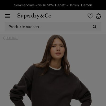
Sommer-Sale - bis zu 50% Rabatt -
Herren
|
Damen
0
ROECKE