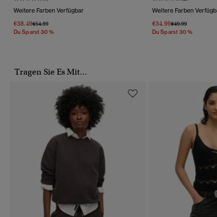
Weitere Farben Verfügbar
Weitere Farben Verfügb
€38.49
€34.99
Preis Wurde Reduziert Von
Bis
Preis Wurde Reduz
Bis
€54.99
€49.99
Du Sparst 30 %
Du Sparst 30 %
Tragen Sie Es Mit...