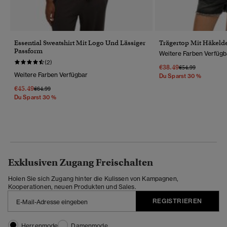
Essential Sweatshirt Mit Logo Und Lässiger
Trägertop Mit Häkelde
Passform
Weitere Farben Verfügb
(2)
€38.49
Preis Wurde Reduz
Bis
€54.99
Weitere Farben Verfügbar
Du Sparst 30 %
€45.49
Preis Wurde Reduziert Von
Bis
€64.99
Du Sparst 30 %
Exklusiven Zugang Freischalten
Holen Sie sich Zugang hinter die Kulissen von Kampagnen,
Kooperationen, neuen Produkten und Sales.
REGISTRIEREN
Herrenmode
Damenmode