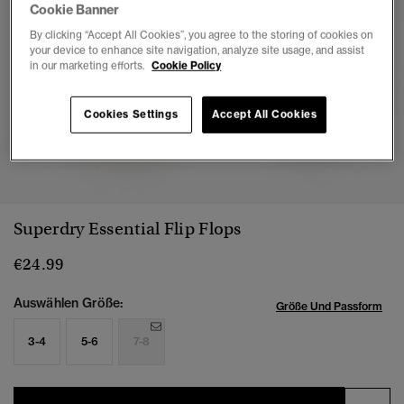
Cookie Banner
By clicking “Accept All Cookies”, you agree to the storing of cookies on
your device to enhance site navigation, analyze site usage, and assist
in our marketing efforts.
Cookie Policy
Cookies Settings
Accept All Cookies
1
2
3
4
5
6
7
Superdry Essential Flip Flops
€24.99
Auswählen Größe:
Größe Und Passform
3-4
5-6
7-8