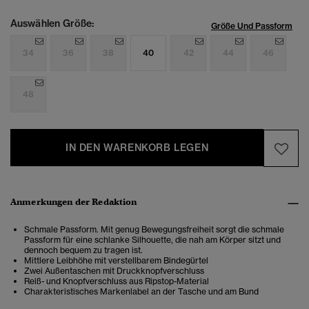
Auswählen Größe:
Größe Und Passform
34
36
38
40
42
44
46
48
IN DEN WARENKORB LEGEN
Anmerkungen der Redaktion
Schmale Passform. Mit genug Bewegungsfreiheit sorgt die schmale
Passform für eine schlanke Silhouette, die nah am Körper sitzt und
dennoch bequem zu tragen ist.
Mittlere Leibhöhe mit verstellbarem Bindegürtel
Zwei Außentaschen mit Druckknopfverschluss
Reiß- und Knopfverschluss aus Ripstop-Material
Charakteristisches Markenlabel an der Tasche und am Bund