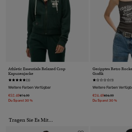
Athletic Essentials Relaxed Crop
Geripptes Retro Rocke
Kapuzenjacke
Grafik
(3)
(1)
Weitere Farben Verfügbar
Weitere Farben Verfügb
€52.49
€24.49
Preis Wurde Reduziert Von
Bis
Preis Wurde Reduz
Bis
€74.99
€34.99
Du Sparst 30 %
Du Sparst 30 %
Tragen Sie Es Mit...