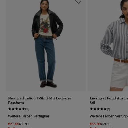
Neo Trad Tattoo T-Shirt Mit Lockerer
Lässiges Hemd Aus Le
Passform
Stil
(2)
(1)
Weitere Farben Verfügbar
Weitere Farben Verfügb
€27.99
€55.99
Preis Wurde Reduziert Von
Bis
Preis Wurde Reduz
Bis
€39.99
€79.99