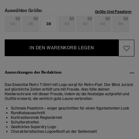
Auswählen Größe:
Größe Und Passform
34
36
38
40
42
44
46
IN DEN WARENKORB LEGEN
Anmerkungen der Redaktion
Das Essential Retro T-Shirt mit Logo sorgt für Retro-Flair. Der Blick zurück
auf glückliche Zeiten erfüllt uns mit Freude. Also fülle deinen
Kleiderschrank mit dieser Freude, indem du die Nostalgie aufgreifst und
Outfits kreierst, die wirklich gute Laune verbreiten.
Schmale Passform – enger geschnitten für einen figurbetonten Look
Rundhalsausschnitt
Kontrastierende Raglanärmel
Schulterstreifen
Gesticktes Superdry Logo
Charakteristisches Logoetikett an der Seitennaht