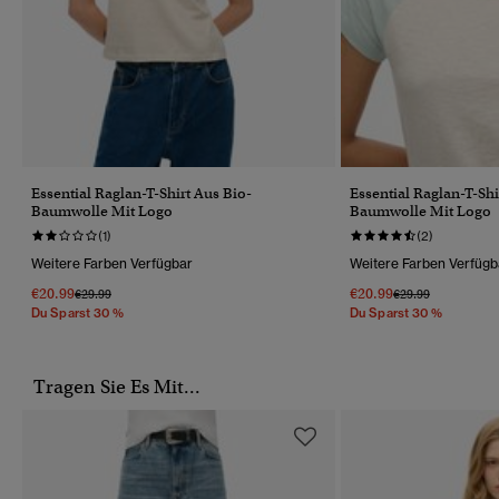
Essential Raglan-T-Shirt Aus Bio-
Essential Raglan-T-Shi
Baumwolle Mit Logo
Baumwolle Mit Logo
(1)
(2)
Weitere Farben Verfügbar
Weitere Farben Verfügb
€20.99
€20.99
Preis Wurde Reduziert Von
Bis
Preis Wurde Reduz
Bis
€29.99
€29.99
Du Sparst 30 %
Du Sparst 30 %
Tragen Sie Es Mit...