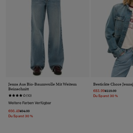
Jeans Aus Bio-Baumwolle Mit Weitem
Bestickte Chore Jeans
Beinschnitt
€83.99
Preis Wurde Reduz
Bis
€119.99
(10)
Du Sparst 30 %
Weitere Farben Verfügbar
€66.49
Preis Wurde Reduziert Von
Bis
€94.99
Du Sparst 30 %