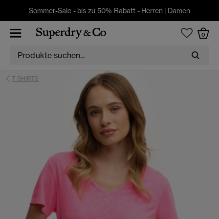
Sommer-Sale - bis zu 50% Rabatt -
Herren
|
Damen
0
T-SHIRTS