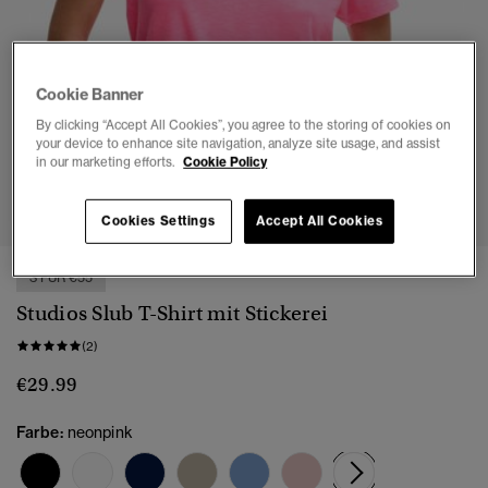
Cookie Banner
By clicking “Accept All Cookies”, you agree to the storing of cookies on
your device to enhance site navigation, analyze site usage, and assist
in our marketing efforts.
Cookie Policy
1
2
3
4
5
6
7
Cookies Settings
Accept All Cookies
3 FÜR €55
Studios Slub T-Shirt mit Stickerei
(2)
€29.99
Farbe:
neonpink
Ausgewählt