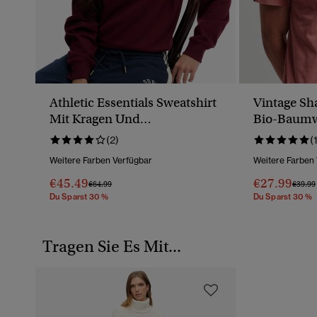
Athletic Essentials Sweatshirt
Vintage Sh
Mit Kragen Und
Bio-Baumw
Reißverschluss
(2)
(
Weitere Farben Verfügbar
Weitere Farben
€45.49
€27.99
Preis Wurde Reduziert Von
Bis
Preis 
€64.99
€39.99
Du Sparst 30 %
Du Sparst 30 %
Tragen Sie Es Mit...