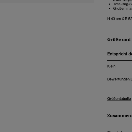
Tote-Bag-S
Großer, mar
H 43 cm X B 5
Größe und
Entspricht d
Klein
Bewertungen 
Größentabelle
Zusammens