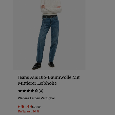
Jeans Aus Bio-Baumwolle Mit
Mittlerer Leibhöhe
(4)
Weitere Farben Verfügbar
€66.49
Preis Wurde Reduziert Von
Bis
€94.99
Du Sparst 30 %