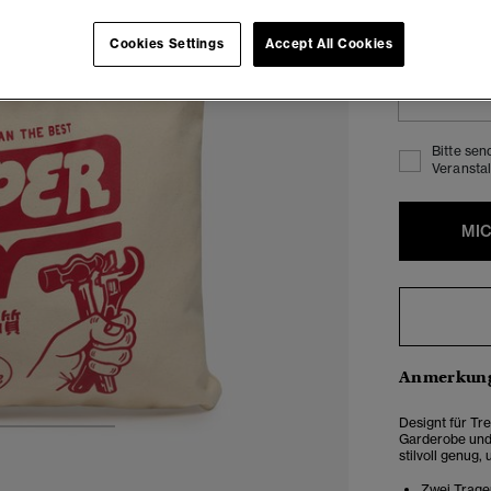
Bitte gib dein
Produkt verfügb
Cookies Settings
Accept All Cookies
Bitte sen
Veranstal
MI
Anmerkung
Designt für Tre
3
4
5
Garderobe und 
stilvoll genug,
Zwei Trage