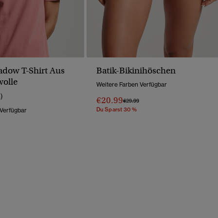
adow T-Shirt Aus
Batik-Bikinihöschen
olle
Weitere Farben Verfügbar
1)
€20.99
Preis Wurde Reduziert Von
Bis
€29.99
Du Sparst 30 %
 Verfügbar
Wurde Reduziert Von
Bis