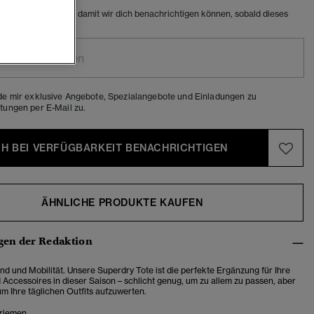
e E-Mail-Adresse ein, damit wir dich benachrichtigen können, sobald dieses
ar ist.
de mir exklusive Angebote, Spezialangebote und Einladungen zu
tungen per E-Mail zu.
CH BEI VERFÜGBARKEIT BENACHRICHTIGEN
ÄHNLICHE PRODUKTE KAUFEN
en der Redaktion
nd und Mobilität. Unsere Superdry Tote ist die perfekte Ergänzung für Ihre
Accessoires in dieser Saison – schlicht genug, um zu allem zu passen, aber
 um Ihre täglichen Outfits aufzuwerten.
riemen