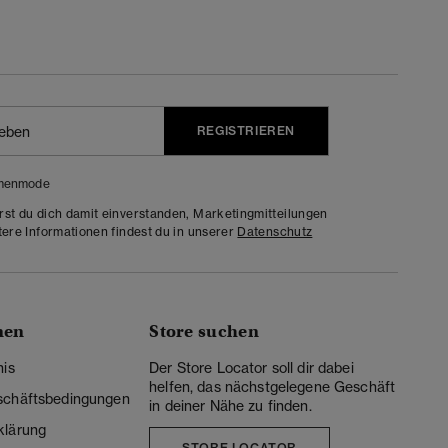
REGISTRIEREN
menmode
rst du dich damit einverstanden, Marketingmitteilungen
tere Informationen findest du in unserer
Datenschutz
nen
Store suchen
nis
Der Store Locator soll dir dabei
helfen, das nächstgelegene Geschäft
schäftsbedingungen
in deiner Nähe zu finden.
klärung
STORE LOCATOR