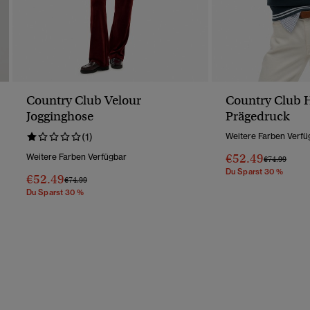
Country Club Velour
Country Club 
Jogginghose
Prägedruck
(1)
Weitere Farben Verfü
€52.49
Weitere Farben Verfügbar
Preis Wurde 
Bis
€74.99
Du Sparst 30 %
€52.49
Preis Wurde Reduziert Von
Bis
€74.99
Du Sparst 30 %