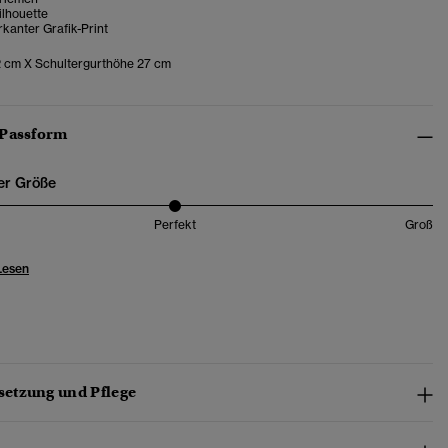
ilhouette
kanter Grafik-Print
2 cm X Schultergurthöhe 27 cm
 Passform
er Größe
Perfekt
Groß
Lesen
etzung und Pflege