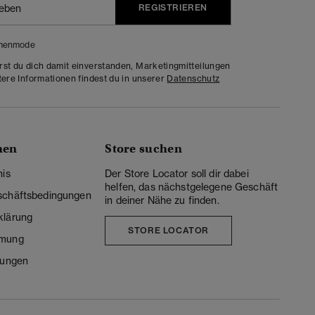
REGISTRIEREN
menmode
rst du dich damit einverstanden, Marketingmitteilungen
tere Informationen findest du in unserer
Datenschutz
nen
Store suchen
nis
Der Store Locator soll dir dabei
helfen, das nächstgelegene Geschäft
schäftsbedingungen
in deiner Nähe zu finden.
klärung
STORE LOCATOR
mmung
lungen