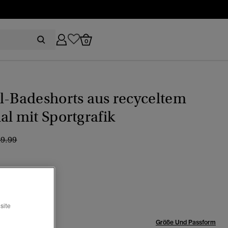
0
l-Badeshorts aus recyceltem
al mit Sportgrafik
eis wurde reduziert von
bis
49.99
kaki
Ausgewählt
site
röße:
Größe Und Passform