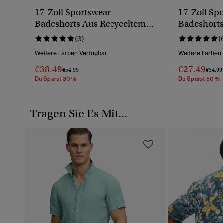
17-Zoll Sportswear
17-Zoll Sp
Badeshorts Aus Recyceltem
Badeshorts
Material Mit Logo
Material M
(3)
(
Weitere Farben Verfügbar
Weitere Farben
€38.49
€27.49
Preis Wurde Reduziert Von
Bis
Preis 
€54.99
€54.99
Du Sparst 30 %
Du Sparst 50 %
Tragen Sie Es Mit...