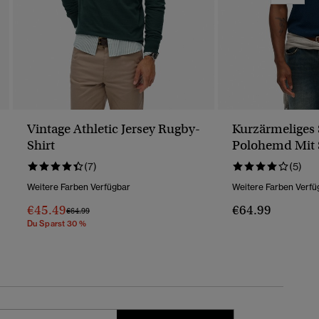
Vintage Athletic Jersey Rugby-
Kurzärmeliges 
Shirt
Polohemd Mit 
(7)
(5)
Weitere Farben Verfügbar
Weitere Farben Verfü
€45.49
€64.99
Preis Wurde Reduziert Von
Bis
€64.99
Du Sparst 30 %