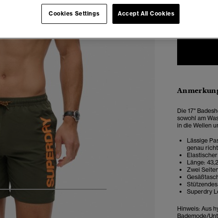
Cookies Settings
Accept All Cookies
XXS
X
Anmerkung
Die 17" Badesho
sowohl am Was
in die Wellen u
Lässige Pas
genau rich
Elastische
Länge: 43,
Zwei Seite
Gesäßtasch
Stützendes
Superdry L
6
7
8
9
10
11
Hinweis: Aus 
Bademode/Unter