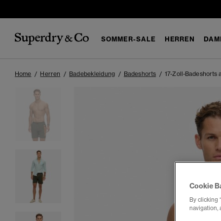
SOMMER-SALE
HERREN
DAM
Home
Herren
Badebekleidung
Badeshorts
17-Zoll-Badeshorts 
Cookie B
By clicking 
navigation, 