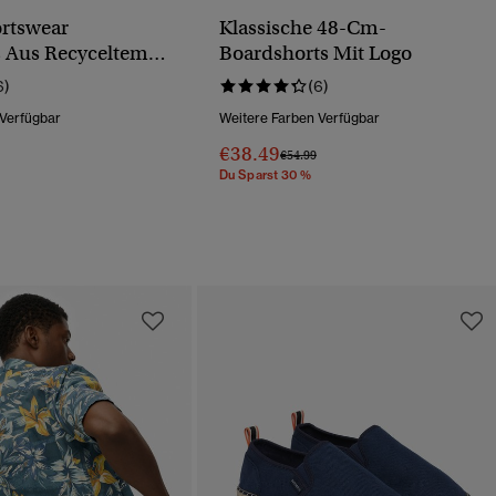
ortswear
Klassische 48-Cm-
 Aus Recyceltem
Boardshorts Mit Logo
it Logo
6)
(6)
 Verfügbar
Weitere Farben Verfügbar
€38.49
Wurde Reduziert Von
Bis
Preis Wurde Reduziert Von
Bis
€54.99
Du Sparst 30 %