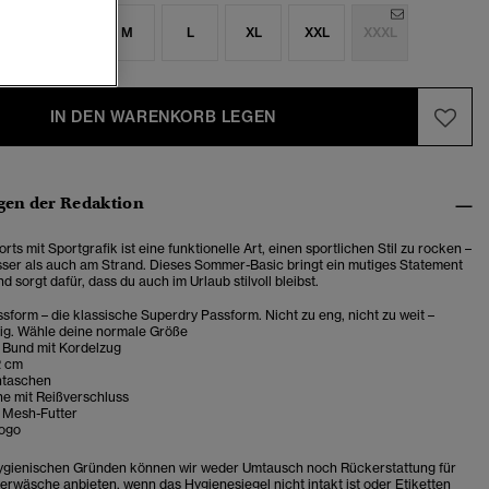
S
S
M
L
XL
XXL
XXXL
IN DEN WARENKORB LEGEN
en der Redaktion
rts mit Sportgrafik ist eine
funktionelle Art, einen sportlichen Stil zu rocken –
ser als auch am Strand.
Dieses Sommer-Basic bringt ein mutiges Statement
nd sorgt dafür, dass du auch im Urlaub stilvoll bleibst.
sform – die klassische Superdry Passform. Nicht zu eng, nicht zu weit –
tig. Wähle deine normale Größe
r Bund mit Kordelzug
2 cm
ntaschen
e mit Reißverschluss
 Mesh-Futter
ogo
hygienischen Gründen können wir weder Umtausch noch Rückerstattung für
wäsche anbieten, wenn das Hygienesiegel nicht intakt ist oder Etiketten