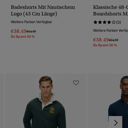
Badeshorts Mit Nautischem
Klassische 48
Logo (43 Cm Länge)
Boardshorts Mi
Weitere Farben Verfügbar
(5)
€38.49
Weitere Farben Verfü
Preis Wurde Reduziert Von
Bis
€54.99
Du Sparst 30 %
€38.49
Preis Wurde 
Bis
€54.99
Du Sparst 30 %