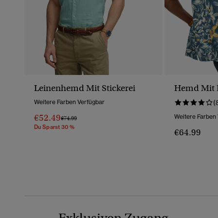
Leinenhemd Mit Stickerei
Hemd Mit 
Weitere Farben Verfügbar
(
€52.49
Weitere Farben
Preis Wurde Reduziert Von
Bis
€74.99
Du Sparst 30 %
€64.99