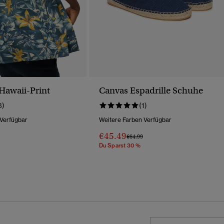
Hawaii-Print
Canvas Espadrille Schuhe
8)
(1)
 Verfügbar
Weitere Farben Verfügbar
€45.49
Preis Wurde Reduziert Von
Bis
€64.99
Du Sparst 30 %