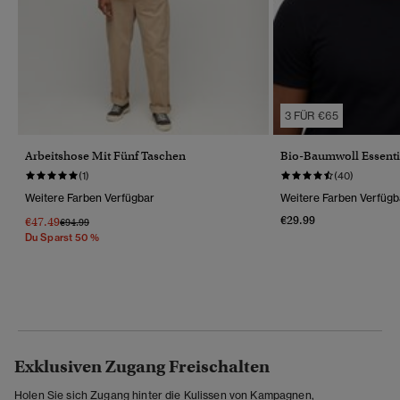
3 FÜR €65
Arbeitshose Mit Fünf Taschen
Bio-Baumwoll Essentia
(1)
(40)
Weitere Farben Verfügbar
Weitere Farben Verfügb
€29.99
€47.49
Preis Wurde Reduziert Von
Bis
€94.99
Du Sparst 50 %
Exklusiven Zugang Freischalten
Holen Sie sich Zugang hinter die Kulissen von Kampagnen,