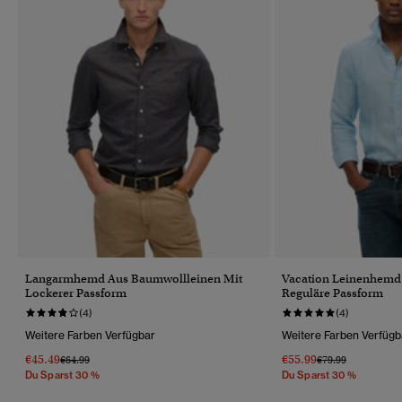
Langarmhemd Aus Baumwollleinen Mit
Vacation Leinenhemd M
Lockerer Passform
Reguläre Passform
(4)
(4)
Weitere Farben Verfügbar
Weitere Farben Verfügb
€45.49
€55.99
Preis Wurde Reduziert Von
Bis
Preis Wurde Reduz
Bis
€64.99
€79.99
Du Sparst 30 %
Du Sparst 30 %