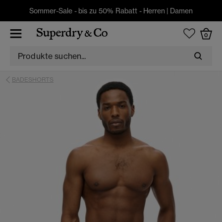
Sommer-Sale - bis zu 50% Rabatt -
Herren
|
Damen
0
BADESHORTS