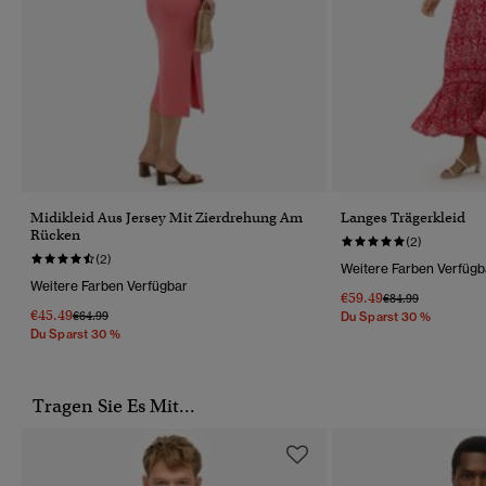
Midikleid Aus Jersey Mit Zierdrehung Am
Langes Trägerkleid
Rücken
(2)
(2)
Weitere Farben Verfügb
Weitere Farben Verfügbar
€59.49
Preis Wurde Reduz
Bis
€84.99
€45.49
Preis Wurde Reduziert Von
Bis
€64.99
Du Sparst 30 %
Du Sparst 30 %
Tragen Sie Es Mit...