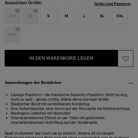
Auswählen Größe:
Größe Und Passform
XXS
XS
S
M
L
XL
XXL
XXXL
IN DEN WARENKORB LEGEN
Anmerkungen der Redaktion
Lässige Passform – die klassische Superdry Passform. Nicht zu eng,
nicht zu weit – genau richtig. Wähle deine normale Größe
Elastischer Bund mit verstellbarem Kordelzug
Drei Außentaschen, eine davon auf der Rückseite mit Klettverschluss
Niedrigere Leibhöhe mit Netzfutter
Charakteristisches Etikett an der Taille mit gesticktem
charakteristischem Schriftzug auf der Vorderseite
Spaß im Sommer war noch nie so einfach. Unsere 43 cm langen
Badeshorts mit Hawaii-Print sind mit allem ausgestattet, was du in dieser