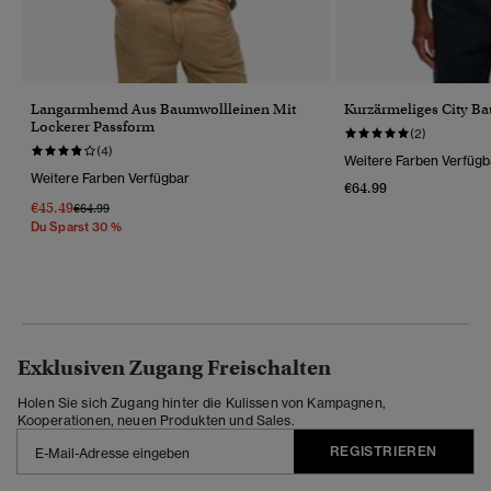
Langarmhemd Aus Baumwollleinen Mit
Kurzärmeliges City 
Lockerer Passform
(2)
(4)
Weitere Farben Verfügb
Weitere Farben Verfügbar
€64.99
€45.49
Preis Wurde Reduziert Von
Bis
€64.99
Du Sparst 30 %
Exklusiven Zugang Freischalten
Holen Sie sich Zugang hinter die Kulissen von Kampagnen,
Kooperationen, neuen Produkten und Sales.
REGISTRIEREN