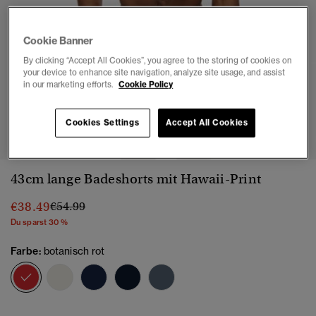
Cookie Banner
By clicking “Accept All Cookies”, you agree to the storing of cookies on
your device to enhance site navigation, analyze site usage, and assist
in our marketing efforts.
Cookie Policy
1
2
3
4
5
6
7
8
Cookies Settings
Accept All Cookies
43cm lange Badeshorts mit Hawaii-Print
Preis wurde reduziert von
bis
€38.49
€54.99
Du sparst 30 %
Farbe:
botanisch rot
Ausgewählt