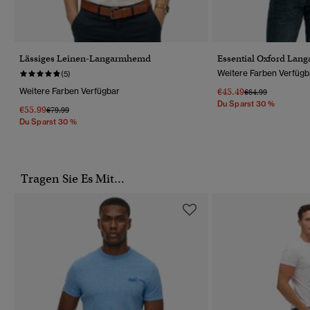
Lässiges Leinen-Langarmhemd
Essential Oxford La
Weitere Farben Verfügb
(5)
Weitere Farben Verfügbar
€45.49
Preis Wurde Reduz
Bis
€64.99
Du Sparst 30 %
€55.99
Preis Wurde Reduziert Von
Bis
€79.99
Du Sparst 30 %
Tragen Sie Es Mit...