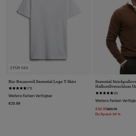
3 FÜR €65
Bio-Baumwoll Essential Logo T-Shirt
Essential Strickpullov
Halbreißverschluss Un
(71)
(6)
Weitere Farben Verfügbar
Weitere Farben Verfügb
€29.99
€48.99
Preis Wurde Reduz
Bis
€69.99
Du Sparst 30 %