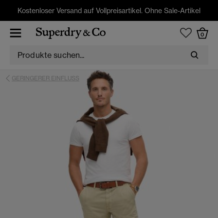
Kostenloser Versand auf Vollpreisartikel. Ohne Sale-Artikel
0
GERINGERER EINFLUSS