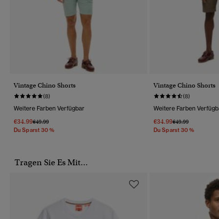
Vintage Chino Shorts
Vintage Chino Shorts
(8)
(8)
Weitere Farben Verfügbar
Weitere Farben Verfügb
€34.99
€34.99
Preis Wurde Reduziert Von
Bis
Preis Wurde Reduz
Bis
€49.99
€49.99
Du Sparst 30 %
Du Sparst 30 %
Tragen Sie Es Mit...