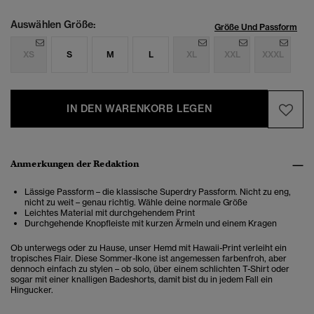
Auswählen Größe:
Größe Und Passform
XS
S
M
L
XL
XXL
XXXL
IN DEN WARENKORB LEGEN
Anmerkungen der Redaktion
Lässige Passform – die klassische Superdry Passform. Nicht zu eng,
nicht zu weit – genau richtig. Wähle deine normale Größe
Leichtes Material mit durchgehendem Print
Durchgehende Knopfleiste mit kurzen Ärmeln und einem Kragen
Ob unterwegs oder zu Hause, unser Hemd mit Hawaii-Print verleiht ein
tropisches Flair. Diese Sommer-Ikone ist angemessen farbenfroh, aber
dennoch einfach zu stylen – ob solo, über einem schlichten T-Shirt oder
sogar mit einer knalligen Badeshorts, damit bist du in jedem Fall ein
Hingucker.