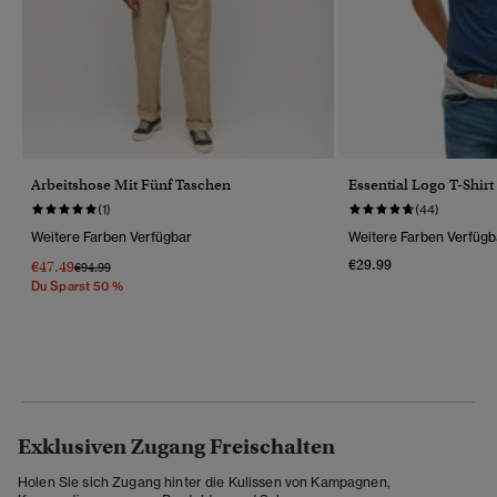
Arbeitshose Mit Fünf Taschen
Essential Logo T-Shirt
(1)
(44)
Weitere Farben Verfügbar
Weitere Farben Verfügb
€29.99
€47.49
Preis Wurde Reduziert Von
Bis
€94.99
Du Sparst 50 %
Exklusiven Zugang Freischalten
Holen Sie sich Zugang hinter die Kulissen von Kampagnen,