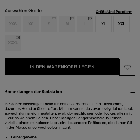
Auswählen Größe:
Größe Und Passform
XXS
XS
S
M
L
XL
XXL
XXXL
IN DEN WARENKORB LEGEN
Anmerkungen der Redaktion
In Sachen vielseitiges Basic für deine Garderobe ist ein klassisches,
dezentes Hemd unübertroffen. Mit ihm kannst du zuverlässig deinen Look
abwechslungsreich gestalten, egal, ob geschlossen oder locker, alles mit
luxuriös weichem Leinen. Unser lässiges Langarmhemd aus Leinen
verleiht einem mühelosen Look eine besondere Raffinesse, die deinen Stil
in der Masse unverwechselbar macht.
Leinengewebe