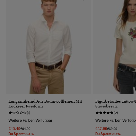
Langarmhemd Aus Baumwollleinen Mit
Figurbetontes Tattoo-
Lockerer Passform
Strassbesatz
(1)
(2)
Weitere Farben Verfügbar
Weitere Farben Verfügb
€45.49
€27.99
Preis Wurde Reduziert Von
Bis
Preis Wurde Reduz
Bis
€64.99
€39.99
Du Sparst 30 %
Du Sparst 30 %