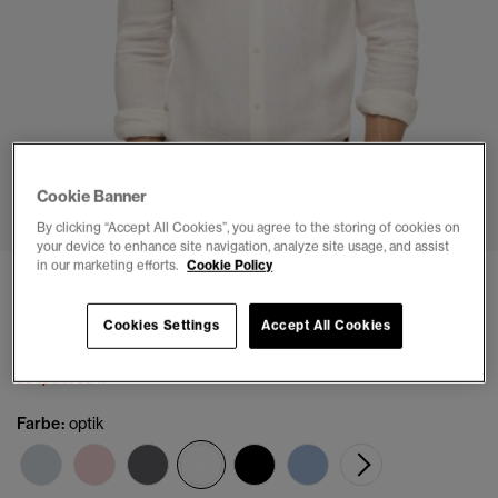
1
2
3
4
5
6
7
Cookie Banner
By clicking “Accept All Cookies”, you agree to the storing of cookies on
your device to enhance site navigation, analyze site usage, and assist
in our marketing efforts.
Cookie Policy
Lässiges Leinen-Langarmhemd
(5)
Cookies Settings
Accept All Cookies
Preis wurde reduziert von
bis
€55.99
€79.99
Du sparst 30 %
Farbe:
optik
Ausgewählt