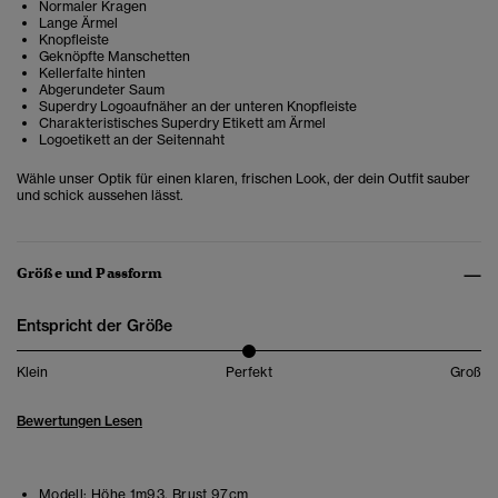
Normaler Kragen
Lange Ärmel
Knopfleiste
Geknöpfte Manschetten
Kellerfalte hinten
Abgerundeter Saum
Superdry Logoaufnäher an der unteren Knopfleiste
Charakteristisches Superdry Etikett am Ärmel
Logoetikett an der Seitennaht
Wähle unser Optik für einen klaren, frischen Look, der dein Outfit sauber
und schick aussehen lässt.
Größe und Passform
Entspricht der Größe
Klein
Perfekt
Groß
Bewertungen Lesen
Modell:
Höhe 1m93. Brust 97cm