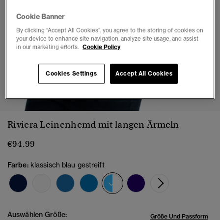
Cookie Banner
By clicking “Accept All Cookies”, you agree to the storing of cookies on
your device to enhance site navigation, analyze site usage, and assist
in our marketing efforts.
Cookie Policy
Cookies Settings
Accept All Cookies
1
2
3
4
5
6
7
Riviera Leinenhemd mit langen Ärmeln
€94.99
Farbe:
klassisch blau gestreift
Ausgewählt
Auswählen Größe:
Größe Und Passform