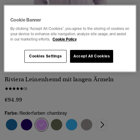
Cookie Banner
By clicking “Accept All Cookies”, you agree to the storing of cookies on
your device to enhance site navigation, analyze site usage, and assist
in our marketing efforts.
Cookie Policy
1
2
3
4
5
Cookies Settings
Accept All Cookies
Riviera Leinenhemd mit langen Ärmeln
(1)
€94.99
Farbe:
fliederfarben chambray
Ausgewählt