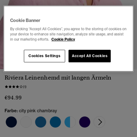
Cookie Banner
By clicking “Accept All Cookies”, you agree to the storing of cookies on
your device to enhance site navigation, analyze site usage, and assist
in our marketing efforts.
Cookie Policy
1
2
3
4
5
Cookies Settings
Accept All Cookies
Riviera Leinenhemd mit langen Ärmeln
(1)
€94.99
Farbe:
city pink chambray