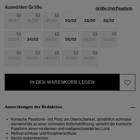
Auswählen Größe:
Größe Und Passform
28/30
28/32
30/30
30/32
32/30
32/32
32/34
34/32
34/34
36/32
36/34
38/30
38/32
38/34
40/30
40/32
40/34
IN DEN WARENKORB LEGEN
Anmerkungen der Redaktion
Konische Passform - mit Platz am Oberschenkel, allmählich schmaler
werdend bis zu einer schmalen Knöchelöffnung, verleiht die konische
Passform einen modernen und maßgeschneiderten Look
Reißverschluss- und Knopfverschluss
Sechs Außentaschen