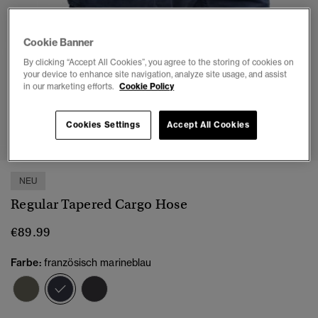
Cookie Banner
By clicking “Accept All Cookies”, you agree to the storing of cookies on
your device to enhance site navigation, analyze site usage, and assist
in our marketing efforts.
Cookie Policy
1
2
3
4
5
6
Cookies Settings
Accept All Cookies
NEU
Regular Tapered Cargo Hose
€89.99
Farbe:
französisch marineblau
Ausgewählt