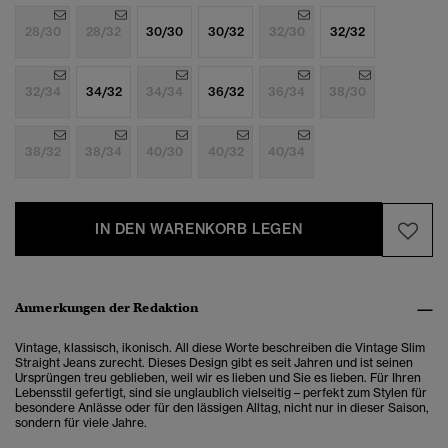
28/30
28/32
30/30
30/32
32/30
32/32
32/34
34/32
34/34
36/32
36/34
38/30
38/32
38/34
40/30
40/32
40/34
IN DEN WARENKORB LEGEN
Anmerkungen der Redaktion
Vintage, klassisch, ikonisch. All diese Worte beschreiben die Vintage Slim
Straight Jeans zurecht. Dieses Design gibt es seit Jahren und ist seinen
Ursprüngen treu geblieben, weil wir es lieben und Sie es lieben. Für Ihren
Lebensstil gefertigt, sind sie unglaublich vielseitig – perfekt zum Stylen für
besondere Anlässe oder für den lässigen Alltag, nicht nur in dieser Saison,
sondern für viele Jahre.