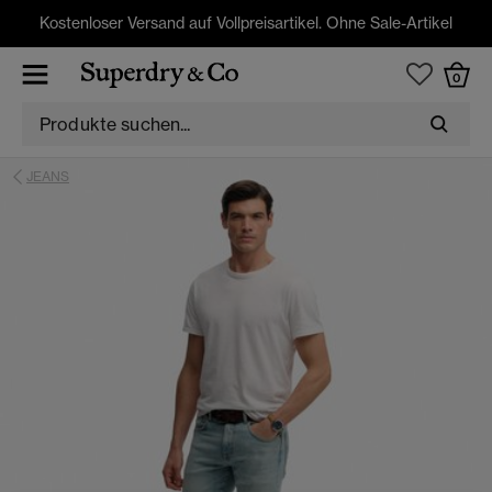
Kostenloser Versand auf Vollpreisartikel. Ohne Sale-Artikel
0
JEANS