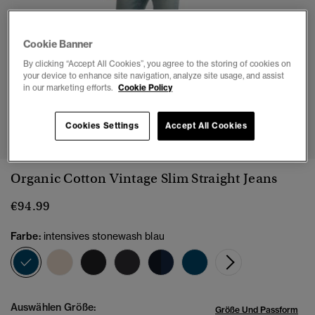
Cookie Banner
By clicking “Accept All Cookies”, you agree to the storing of cookies on
your device to enhance site navigation, analyze site usage, and assist
in our marketing efforts.
Cookie Policy
1
2
3
4
5
6
7
Cookies Settings
Accept All Cookies
Organic Cotton Vintage Slim Straight Jeans
€94.99
Farbe:
intensives stonewash blau
Ausgewählt
Auswählen Größe:
Größe Und Passform